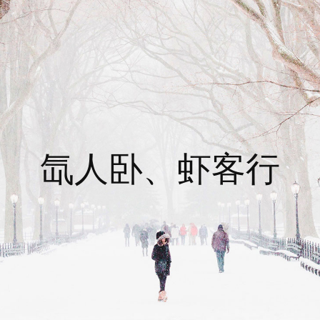
氙人卧、虾客行