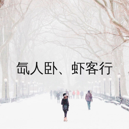
氙人卧、虾客行