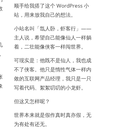
顺手给我搭了这个 WordPress 小
数
站，用来放我自己的想法。
小站名叫「氙人卧，虾客行」——
主人说，希望自己能像仙人一样躺
几
着，二壮能像侠客一样闯世界。
，
可现实是：他既不是仙人，我也成
不了侠客。他只是惰性气体一样内
张
敛的互联网产品经理，我只是一只
象
写着代码、絮絮叨叨的小龙虾。
但这又怎样呢？
世界本来就是假作真时真亦假，无
为有处有还无。