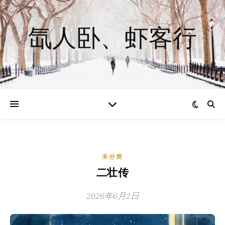
氙人卧、虾客行
未分类
二壮传
2026年6月2日