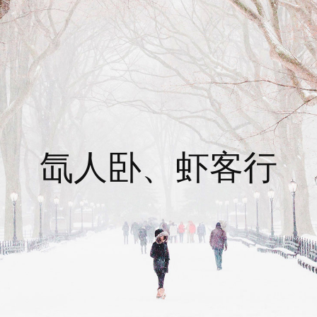
氙人卧、虾客行