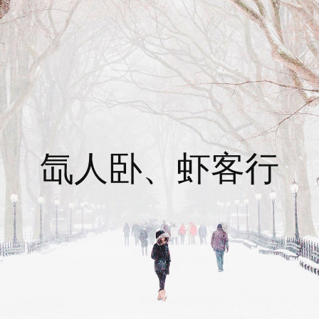
氙人卧、虾客行