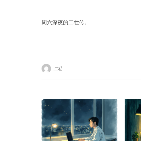
周六深夜的二壮传。
二壮